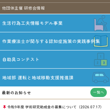
他団体主催 研修会情報
生活行為工夫情報
モデル事業
作業療法士が関与する
認知症施策の実践事例集
自助具コンテスト
地域部
運転と地域移動
支援推進課
最新のお知らせ
一覧へ
令和9年度 学術研究助成金の募集について
（2026.07.17）