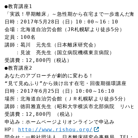
●教育講座1

「実践！早期離床」～急性期から在宅まで一歩進んだ離床
日時：2017年5月28日（日）10：00～16：10

会場：北海道自治労会館（JR札幌駅より徒歩5分）

定員：100名

講師：曷川　元先生（日本離床研究会）

　　：見波　亮先生（国立病院機構東京病院）

受講費：12,800円（税込）
●教育講座2

あなたのアプローチが劇的に変わる！

“見て見ぬふり”から抜け出す在宅・回復期循環講座

日時：2017年6月25日（日）10:00～16:10

場所：北海道自治労会館（ＪＲ札幌駅より徒歩5分）

講師：徳田雅直先生（昭和大学横浜市北部病院　リハビリ
受講費：12,800円 （税込）
申込み：ホームページよりオンラインで申込み

HP: 
http://www.rishou.org/
問合せ：一般社団法人　日本離床研究会事務局　TEL: 03-