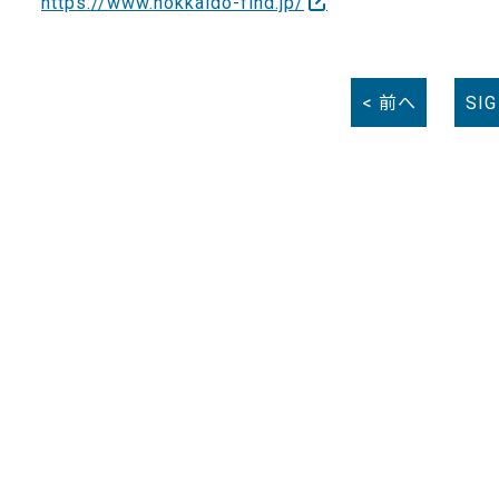
https://www.hokkaido-find.jp/
< 前へ
SI