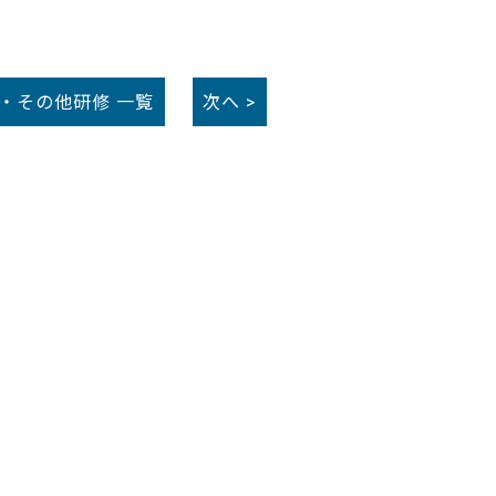
G・その他研修
一覧
次へ >